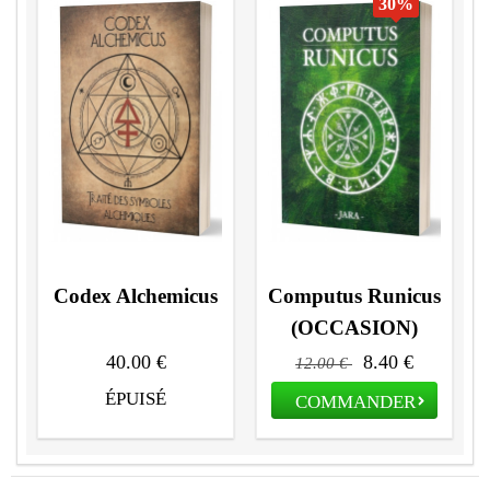
30
%
Codex Alchemicus
Computus Runicus
.1
(OCCASION)
L
40.00 €
8.40 €
12.00 €
ÉPUISÉ
COMMANDER