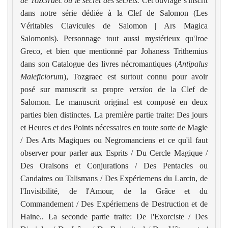
de TozGraec ou le secret des secrets.
Cet ouvrage s'inscrit
dans notre série dédiée à la Clef de Salomon (
Les
Véritables Clavicules de Salomon
|
Ars Magica
Salomonis
). Personnage tout aussi mystérieux qu'
Iroe
Greco
, et bien que mentionné par Johaness Trithemius
dans son Catalogue des livres nécromantiques (
Antipalus
Maleficiorum
), Tozgraec est surtout connu pour avoir
posé sur manuscrit sa propre
version
de la Clef de
Salomon. Le manuscrit original est composé en deux
parties bien distinctes. La première partie traite: Des jours
et Heures et des Points nécessaires en toute sorte de Magie
/ Des Arts Magiques ou Negromanciens et ce qu'il faut
observer pour parler aux Esprits / Du Cercle Magique /
Des Oraisons et Conjurations / Des Pentacles ou
Candaires ou Talismans / Des Expériemens du Larcin, de
l'Invisibilité, de l'Amour, de la Grâce et du
Commandement / Des Expériemens de Destruction et de
Haine.. La seconde partie traite: De l'Exorciste / Des