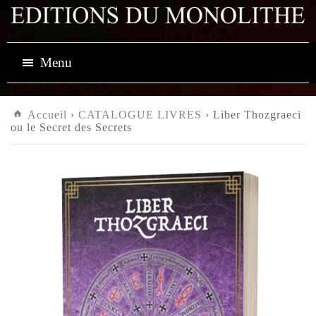
Menu
Accueil
›
CATALOGUE LIVRES
› Liber Thozgraeci
ou le Secret des Secrets