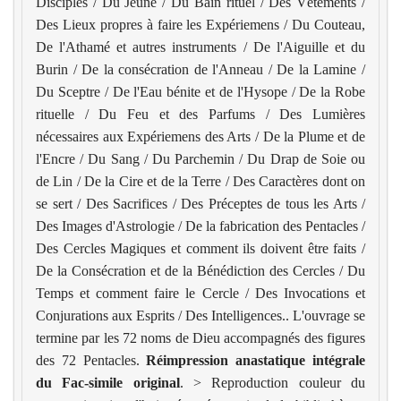
Disciples / Du Jeûne / Du Bain rituel / Des Vêtements /
Des Lieux propres à faire les Expériemens / Du Couteau,
De l'Athamé et autres instruments / De l'Aiguille et du
Burin / De la consécration de l'Anneau / De la Lamine /
Du Sceptre / De l'Eau bénite et de l'Hysope / De la Robe
rituelle / Du Feu et des Parfums / Des Lumières
nécessaires aux Expériemens des Arts / De la Plume et de
l'Encre / Du Sang / Du Parchemin / Du Drap de Soie ou
de Lin / De la Cire et de la Terre / Des Caractères dont on
se sert / Des Sacrifices / Des Préceptes de tous les Arts /
Des Images d'Astrologie / De la fabrication des Pentacles /
Des Cercles Magiques et comment ils doivent être faits /
De la Consécration et de la Bénédiction des Cercles / Du
Temps et comment faire le Cercle / Des Invocations et
Conjurations aux Esprits / Des Intelligences.. L'ouvrage se
termine par les 72 noms de Dieu accompagnés des figures
des 72 Pentacles.
Réimpression anastatique intégrale
du Fac-simile original
.
> Reproduction couleur du