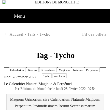
Menu
Accueil
›
Tags
› Tycho
Fil des billets
Tag - Tycho
Calendarium
Gravure
Grossschedel
Magicum
Naturale
Perpetuum
Tycho
von Aicha
lundi 28 février 2022
Le Calendrier Naturel Magique & Perpétuel
Par Editions du Monolithe le lundi 28 février 2022, 09:54
Magnum Grimorium sive Calendarium Naturale Magicum
Perpetuum Profundissimam Rerum Secretissimarum